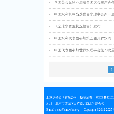
李国英会见第77届联合国大会主席克
中国水利机构当选世界水理事会新一
《全球水资源状况报告》发布
中国水利代表团参加第五届开罗水周
中国代表团参加世界水理事会第79次
1
北京沃特咨询有限公司
版权所有
京ICP备1202
地址：北京市西城区白广路北口水利综合
E-mail：szy@sinowbs.org
Copyright ©2012-2025 Al