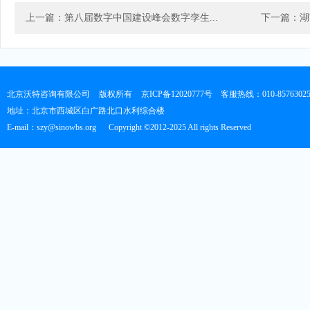
上一篇：第八届数字中国建设峰会数字孪生...
下一篇：湖
北京沃特咨询有限公司
版权所有
京ICP备12020777号
客服热线：010-8576302
地址：北京市西城区白广路北口水利综合楼
E-mail：szy@sinowbs.org
Copyright ©2012-2025 All rights Reserved