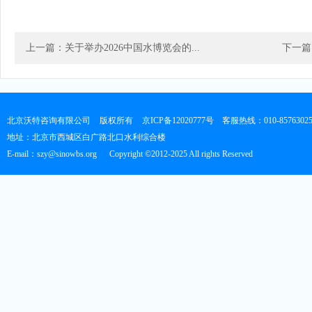
上一篇：关于举办2026中国水博览会的...
下一篇
北京沃特咨询有限公司
版权所有
京ICP备12020777号
客服热线：010-8576302
地址：北京市西城区白广路北口水利综合楼
E-mail：szy@sinowbs.org
Copyright ©2012-2025 All rights Reserved