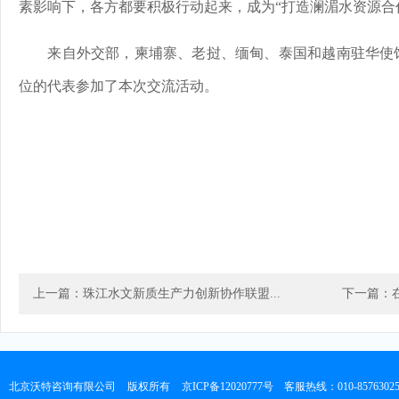
素影响下，各方都要积极行动起来，成为“打造澜湄水资源合作
来自外交部，柬埔寨、老挝、缅甸、泰国和越南驻华使馆
位的代表参加了本次交流活动。
上一篇：珠江水文新质生产力创新协作联盟...
下一篇：在
北京沃特咨询有限公司
版权所有
京ICP备12020777号
客服热线：010-8576302