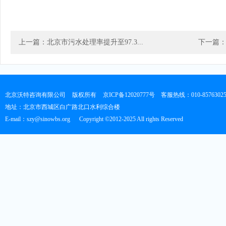
上一篇：北京市污水处理率提升至97.3...
下一篇：
北京沃特咨询有限公司
版权所有
京ICP备12020777号
客服热线：010-8576302
地址：北京市西城区白广路北口水利综合楼
E-mail：szy@sinowbs.org
Copyright ©2012-2025 All rights Reserved