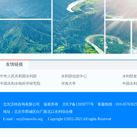
友情链接
中华人民共和国水利部
水利部信息中心
水利部发
中国水利水电科学研究院
河海大学
中国水利
北京沃特咨询有限公司
版权所有
京ICP备12020777号
客服热线：010-8576302
地址：北京市西城区白广路北口水利综合楼
E-mail：szy@sinowbs.org
Copyright ©2012-2025 All rights Reserved