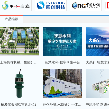
产品推荐
上海熊猫机械（集团）有限公司
智慧水利•数字孪生平台
大禹针 智慧水
实录 | 国新办举行“中国经济高质量发展成效”系列新闻发布会介绍“推动水利高质量发展、保障我国水安全”有关情况
202
精波仪表 60G雷达水位计
苏创环境 水质提升一体化装备