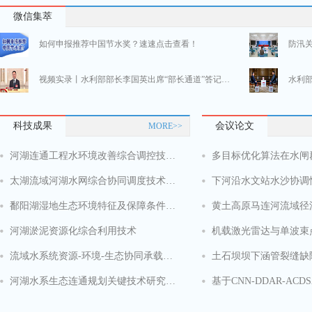
看！政府工作报告中的水利看点
未来
微信集萃
如何申报推荐中国节水奖？速速点击查看！
防汛
视频实录丨水利部部长李国英出席“部长通道”答记者问
实录 | 国新办举行“中国经济高质量发展成效”系列新闻发布会介绍“推动水利高质量发展、保障我国水安全”有关情况
202
科技成果
会议论文
MORE>>
看！政府工作报告中的水利看点
未来
河湖连通工程水环境改善综合调控技术研究
太湖流域河湖水网综合协同调度技术体系与应用
下河沿水文站水沙协调
如何申报推荐中国节水奖？速速点击查看！
防汛
鄱阳湖湿地生态环境特征及保障条件研究
视频实录丨水利部部长李国英出席“部长通道”答记者问
河湖淤泥资源化综合利用技术
流域水系统资源-环境-生态协同承载力测度方法与提升技术
河湖水系生态连通规划关键技术研究与示范