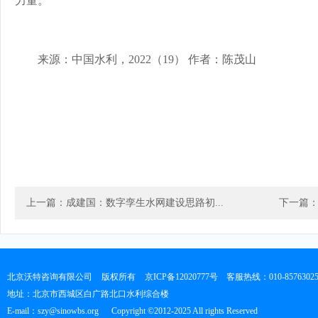
力量。
来源：中国水利，2022（19） 作者：陈茂山
上一篇：成建国：数字孪生水网建设思路初...
下一篇：
北京沃特咨询有限公司
版权所有
京ICP备12020777号
客服热线：010-8576302
地址：北京市西城区白广路北口水利综合楼
E-mail：szy@sinowbs.org
Copyright ©2012-2025 All rights Reserved